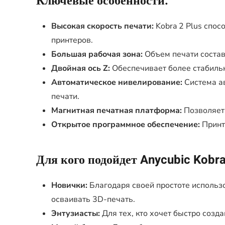
Ключевые особенности:
Высокая скорость печати:
Kobra 2 Plus спос
принтеров.
Большая рабочая зона:
Объем печати состав
Двойная ось Z:
Обеспечивает более стабильн
Автоматическое нивелирование:
Система ав
печати.
Магнитная печатная платформа:
Позволяет 
Открытое программное обеспечение:
Принт
Для кого подойдет Anycubic Kobra
Новички:
Благодаря своей простоте использо
осваивать 3D-печать.
Энтузиасты:
Для тех, кто хочет быстро созд