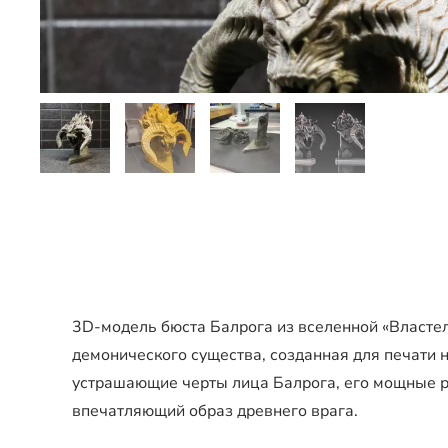
3D-модель бюста Балрога из вселенной «Властел
демонического существа, созданная для печати 
устрашающие черты лица Балрога, его мощные ро
впечатляющий образ древнего врага.