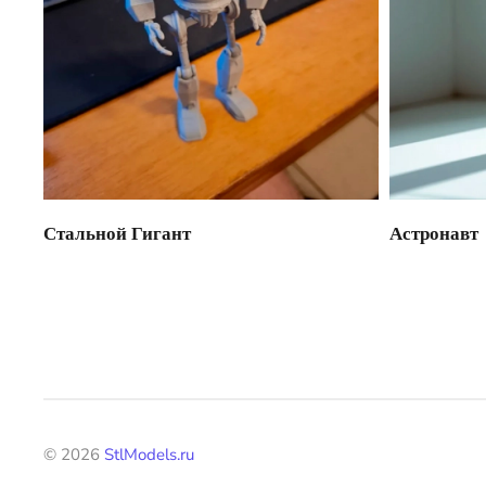
Стальной Гигант
Астронавт
©
2026
StlModels.ru