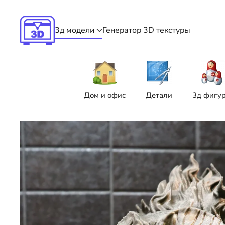
Skip to main content
3д модели
Генератор 3D текстуры
Дом и офис
Детали
3д фигу