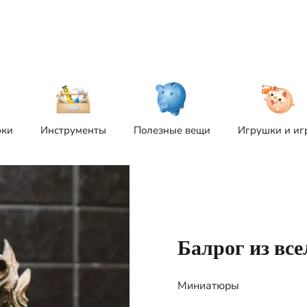
рки
Инструменты
Полезные вещи
Игрушки и иг
Балрог из вс
Миниатюры