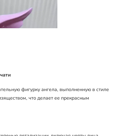
ечати
ательную фигурку ангела, выполненную в стиле
изяществом, что делает ее прекрасным
тепенью детализации, включая черты лица