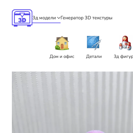
Skip to main content
3д модели
Генератор 3D текстуры
Дом и офис
Детали
3д фигу