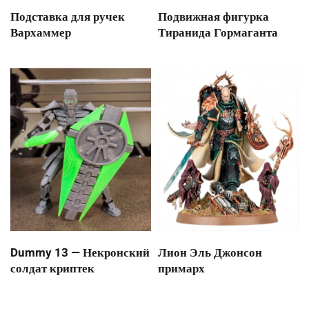
Подставка для ручек
Подвижная фигурка
Вархаммер
Тиранида Гормаганта
Dummy 13 — Некронский
Лион Эль Джонсон
солдат криптек
примарх