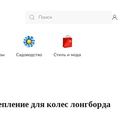
ры
Садоводство
Стиль и мода
епление для колес лонгборда