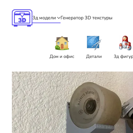
Skip to main content
3д модели
Генератор 3D текстуры
Дом и офис
Детали
3д фигу