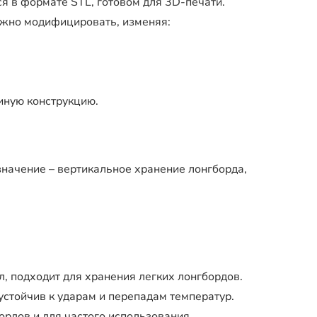
я в формате STL, готовом для 3D-печати.
жно модифицировать, изменяя:
иную конструкцию.
начение – вертикальное хранение лонгборда,
л, подходит для хранения легких лонгбордов.
устойчив к ударам и перепадам температур.
рдов и для частого использования.