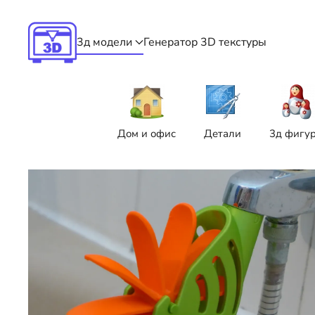
Skip to main content
3д модели
Генератор 3D текстуры
Дом и офис
Детали
3д фигу